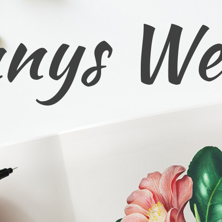
nys We