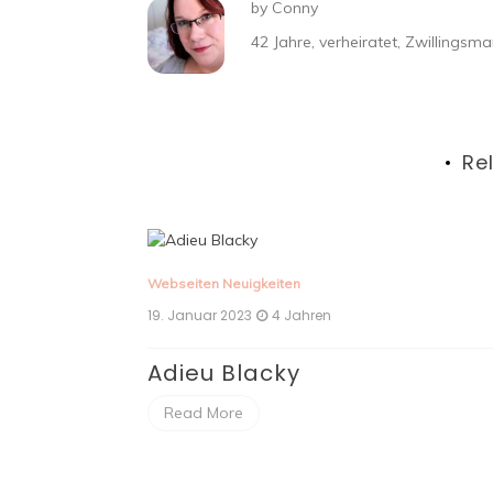
by
Conny
42 Jahre, verheiratet, Zwillings
Re
euigkeiten
Webseiten Neuigkeiten
023
4 Jahren
20. September 2022
4 
Blacky
Adieu Susi
re
Read More