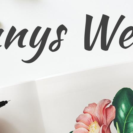
nys We