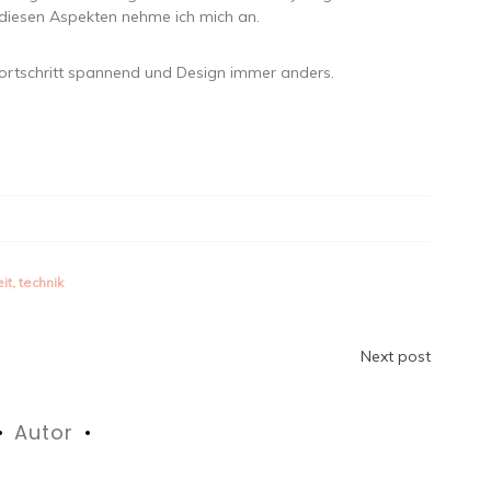
diesen Aspekten nehme ich mich an.
r Fortschritt spannend und Design immer anders.
it
,
technik
n
Next post
Autor