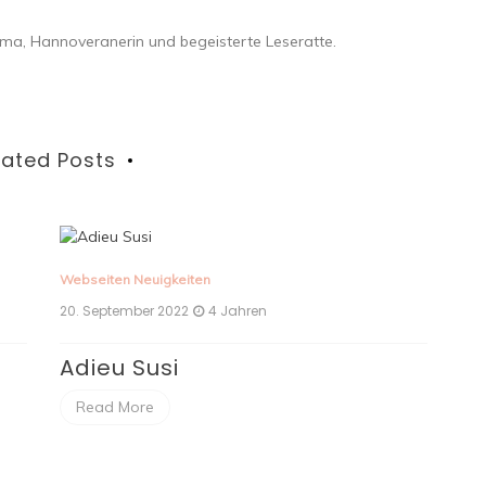
mama, Hannoveranerin und begeisterte Leseratte.
lated Posts
Webseiten Neuigkeiten
Jahren
20. September 2022
4 Jahren
Neue Designs
Dank vermehrter Angriffe auf mein
ich das ein oder andere Design änd
dadurch ein wenig die Individualität 