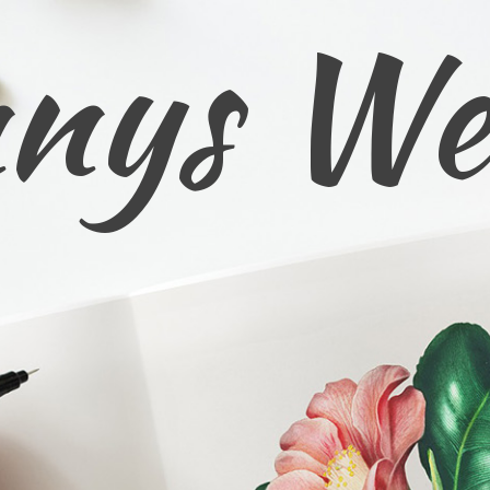
nys We