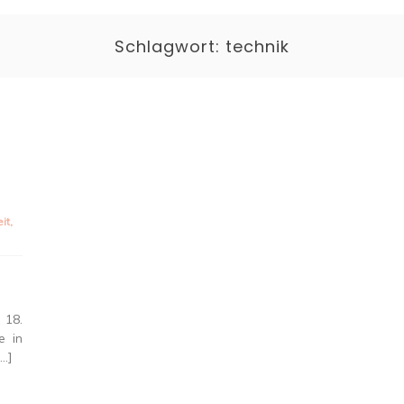
Schlagwort:
technik
it
,
 18.
e in
[…]